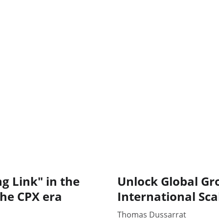
g Link" in the
Unlock Global Gro
the CPX era
International Sca
Thomas Dussarrat