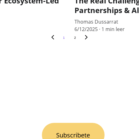
r Ecosystem-Led
The Real Challeng
Partnerships & Al
Thomas Dussarrat
6/12/2025
1 min leer
1
2
Follow us
egias 
s, 
I
es.
OUR NEWSLETTER
Subscribete