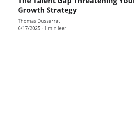
The Talent Gap Threatening You
Growth Strategy
Thomas Dussarrat
6/17/2025
1 min leer
VIVA GTM® es una agencia de consultoría 
boutique internacional especializada en estrat
de salida al mercado (go-to-market) disruptiva
incluyendo asociaciones y alianzas comercial
Terms and conditions