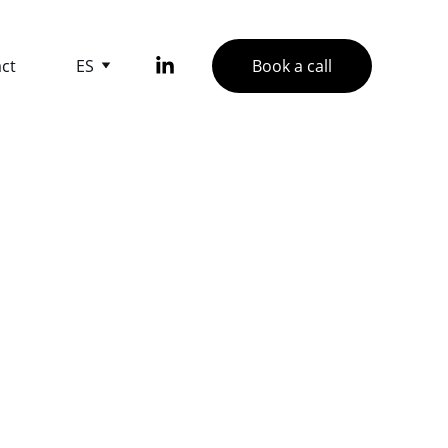
ct
ES
Book a call