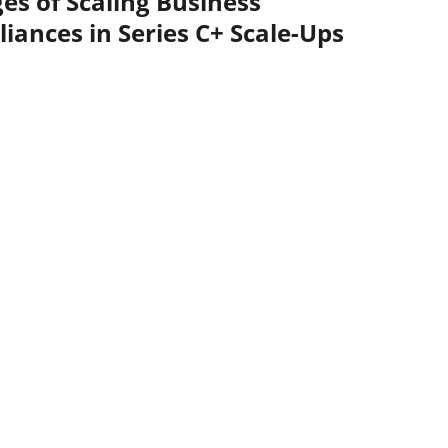
es of Scaling Business
liances in Series C+ Scale-Ups
EMPOWER YOUR ECOSYSTEM
t's time to disrupt, scale and win.