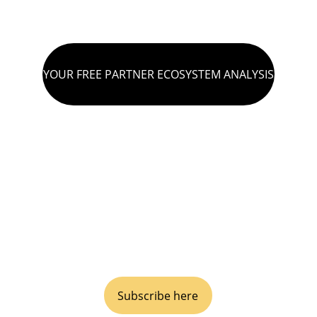
YOUR FREE PARTNER ECOSYSTEM ANALYSIS
VIVA GTM® est une agence de conseil 
internationale type boutique spécialisée 
dans les stratégies de mise sur le marché 
(go-to-market) disruptives, incluant les 
partenariats commerciaux et les alliances.
OUR NEWSLETTER
Subscribe here