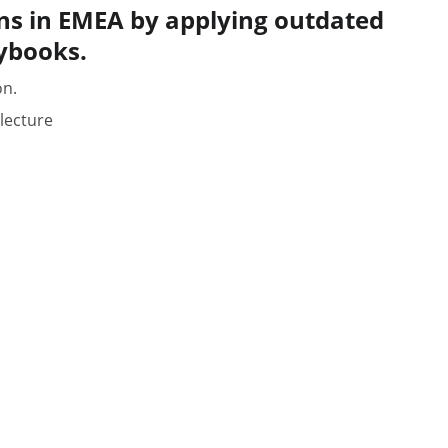
ons in EMEA by applying outdated
ybooks.
ón.
lecture
EMPOWER YOUR ECOSYSTEM
t's time to disrupt, scale and win.