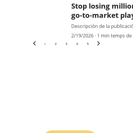
Stop losing milli
go-to-market pla
Descripción de la publicaci
2/19/2026
1 min temps de 
1
2
3
4
5
Follow us
ionale 
de 
 
I
OUR NEWSLETTER