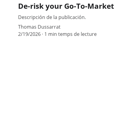
De-risk your Go-To-Market
Descripción de la publicación.
Thomas Dussarrat
2/19/2026
1 min temps de lecture
VIVA GTM® est une agence de conseil internat
type boutique spécialisée dans les stratégies 
mise sur le marché (go-to-market) disruptives,
incluant les partenariats commerciaux et les 
alliances.